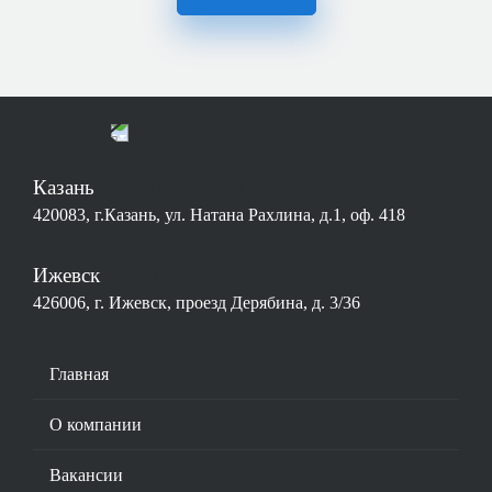
Казань
8 (843) 528-05-15
420083, г.Казань, ул. Натана Рахлина, д.1, оф. 418
Ижевск
8 (3412) 23-00-32
426006, г. Ижевск, проезд Дерябина, д. 3/36
Основная
Главная
навигация
О компании
Вакансии