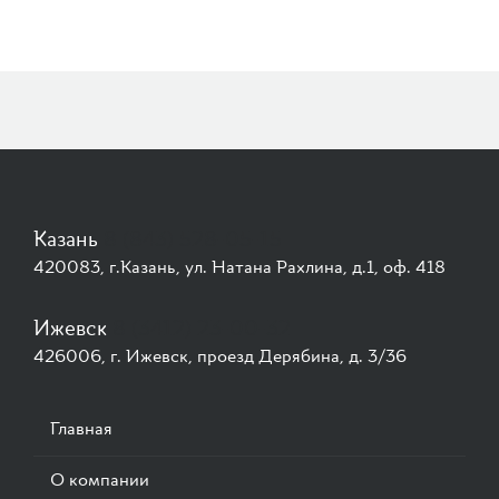
Казань
8 (843) 528-05-15
420083, г.Казань, ул. Натана Рахлина, д.1, оф. 418
Ижевск
8 (3412) 23-00-32
426006, г. Ижевск, проезд Дерябина, д. 3/36
Основная
Главная
навигация
О компании