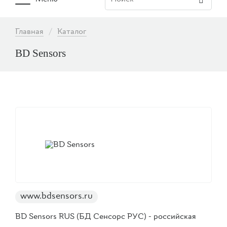
Основная
навигация
Строка
Главная
Каталог
навигации
BD Sensors
www.bdsensors.ru
BD Sensors RUS (БД Сенсорс РУС) - российская