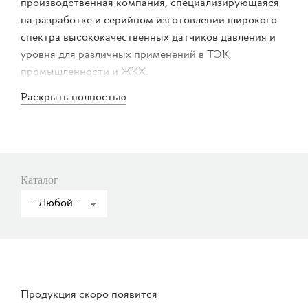
производственная компания, специализирующаяся
на разработке и серийном изготовлении широкого
спектра высококачественных датчиков давления и
уровня для различных применений в ТЭК,
промышленности и ЖКХ.
Раскрыть полностью
Компания ведет свою историю с 2005 года, когда
на основе европейских технологий и при поддержке
ведущих инженеров из Германии и Чехии в Москве
было развернуто сборочное производство
современных датчиков давления из европейских
Каталог
комплектующих.
Продукция скоро появится