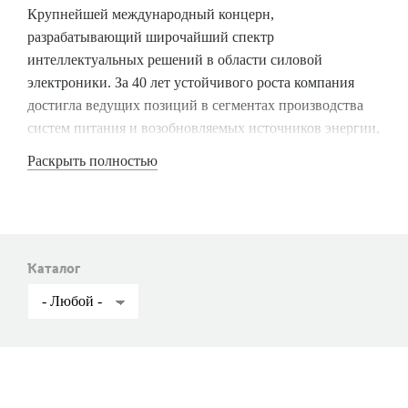
Крупнейшей международный концерн,
разрабатывающий широчайший спектр
интеллектуальных решений в области силовой
электроники. За 40 лет устойчивого роста компания
достигла ведущих позиций в сегментах производства
систем питания и возобновляемых источников энергии,
оборудования для промышленной автоматизации,
Раскрыть полностью
комплектующих для ИТ и телекоммуникационного
оборудования. Спектр деятельности также охватывает
разработку и производство проекционных систем,
светодиодных решений, автомобильной электроники,
сетевого оборудования.
Каталог