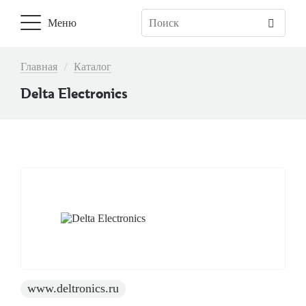
Меню
Основная
навигация
Главная
Каталог
Строка
навигации
Delta Electronics
www.deltronics.ru