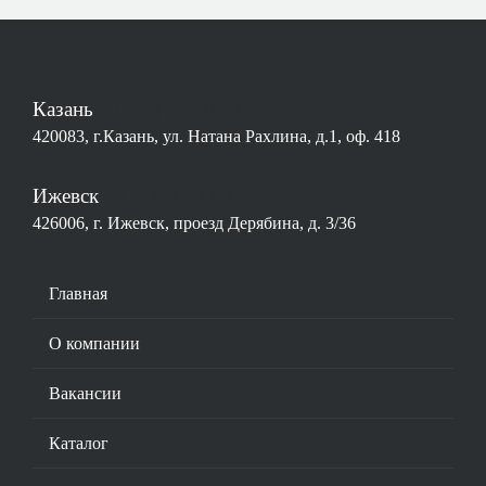
Казань
8 (843) 528-05-15
420083, г.Казань, ул. Натана Рахлина, д.1, оф. 418
Ижевск
8 (3412) 23-00-32
426006, г. Ижевск, проезд Дерябина, д. 3/36
Основная
Главная
навигация
О компании
Вакансии
Каталог