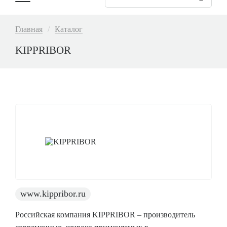
Основная
навигация
Строка
Главная
Каталог
навигации
KIPPRIBOR
www.kippribor.ru
Российская компания KIPPRIBOR – производитель