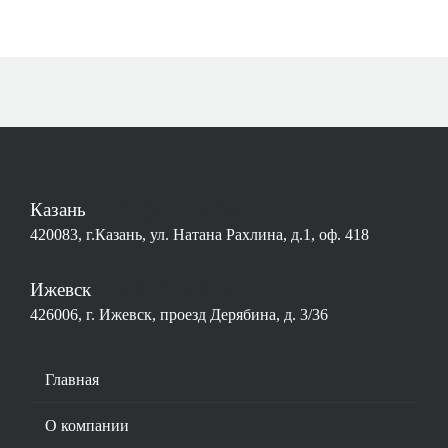
Казань
8 (843) 528-05-15
420083, г.Казань, ул. Натана Рахлина, д.1, оф. 418
Ижевск
8 (3412) 23-00-32
426006, г. Ижевск, проезд Дерябина, д. 3/36
Основная
Главная
навигация
О компании