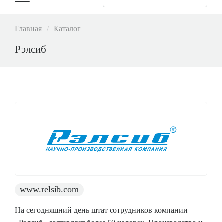
Основная
навигация
Строка
Главная
Каталог
навигации
Рэлсиб
www.relsib.com
На сегодняшний день штат сотрудников компании